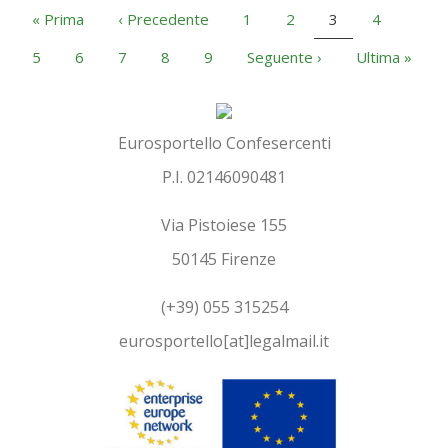
PAGINAZIONE
Prima
« Prima
Pagina
‹ Precedente
Pagina
1
Pagina
2
Pagina
3
Pagina
4
pagina
precedente
attuale
Pagina
5
Pagina
6
Pagina
7
Pagina
8
Pagina
9
Pagina
Seguente ›
Ultima
Ultima »
successiva
pagina
Eurosportello Confesercenti
P.I. 02146090481
Via Pistoiese 155
50145 Firenze
(+39) 055 315254
eurosportello[at]legalmail.it