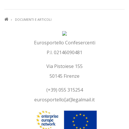
BRICIOLE
DOCUMENTI E ARTICOLI
DI
PANE
Eurosportello Confesercenti
P.I. 02146090481
Via Pistoiese 155
50145 Firenze
(+39) 055 315254
eurosportello[at]legalmail.it