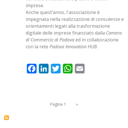
imprese.
Anche quest’anno, l'associazione è
impegnata nella realizzazione di consulenze e
orientamenti legati alla trasformazione
digitale delle imprese finanziato dalla
Camera
di Commercio di Padova
ed in collaborazione
con la rete
Padova Innovation HUB
.
Facebook
LinkedIn
Twitter
WhatsApp
Email
PAGINAZIONE
Pagina 1
Pagina
››
successiva