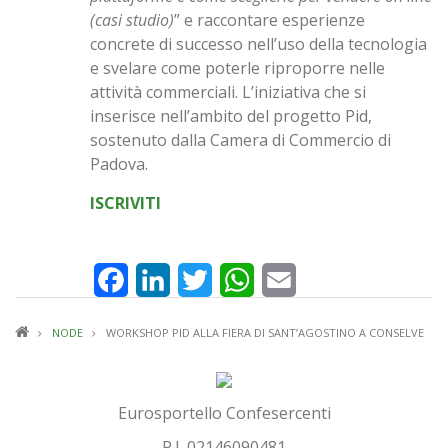
(casi studio)
” e raccontare esperienze
concrete di successo nell’uso della tecnologia
e svelare come poterle riproporre nelle
attività commerciali. L’iniziativa che si
inserisce nell’ambito del progetto Pid,
sostenuto dalla Camera di Commercio di
Padova.
ISCRIVITI
Facebook
LinkedIn
Twitter
WhatsApp
Email
BRICIOLE
NODE
WORKSHOP PID ALLA FIERA DI SANT’AGOSTINO A CONSELVE
DI
PANE
Eurosportello Confesercenti
P.I. 02146090481