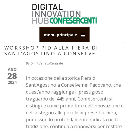
Salta
al
contenuto
principale
menu principale
WORKSHOP PID ALLA FIERA DI
SANT’AGOSTINO A CONSELVE
By
D.I.H.VenetoCentrale
AGO
28
In occasione della storica Fiera di
2024
Sant’Agostino a Conselve nel Padovano, che
quest’anno raggiunge il prestigioso
traguardo dei 445 anni, Confesercenti si
distingue come promotore dell’innovazione e
del sostegno alle piccole imprese. La Fiera,
pur essendo profondamente radicata nella
tradizione, continua a rinnovarsi per restare